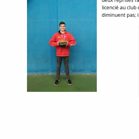
deux reprises fa
licencié au club
diminuent pas; i