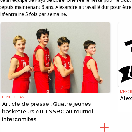
ce à l'équipe de Pays de Loire. Une réelle fiert
é pour le club
 depuis maintenant 6 ans. Alexandre a travaillé dur pour êtr
l s'entraine 5 fois par semaine.
MERCR
LUNDI 15 JAN
Ale
Article de presse : Quatre jeunes
basketteurs du TNSBC au tournoi
intercomités