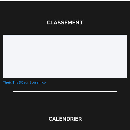
CLASSEMENT
Theix Tns BC sur Score n'co
CALENDRIER