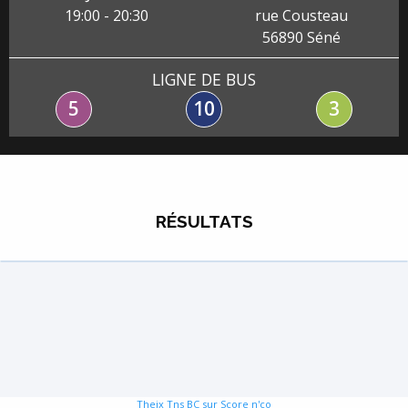
19:00
-
20:30
rue Cousteau
56890
Séné
LIGNE DE BUS
5
10
3
RÉSULTATS
Theix Tns BC sur Score n'co