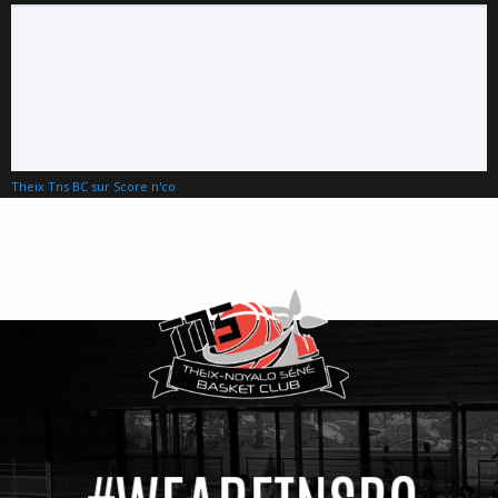
Theix Tns BC sur Score n'co